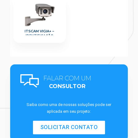
ITSCAM VIGIA+ –
IDENTIFICAÇÃO
VEICULAR À CURTA
DISTÂNCIA
FALAR COM UM
CONSULTOR
Saiba como uma de nossas soluções pode ser
aplicada em seu projeto:
SOLICITAR CONTATO