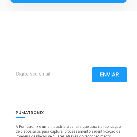
FIQUE
ATUALIZADO
Matenha-se por dentro das novidades tecnológicas para
estradas e cidades inteligentes.
PUMATRONIX
A Pumatronix é uma indústria brasileira que atua na fabricação
de dispositivos para captura, processamento e identificação de
imagens de placas veiculares através do reconhecimento