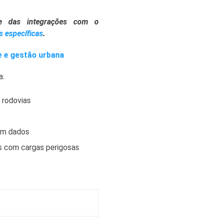
e das integrações com o
s específicas
.
e e gestão urbana
a:
 rodovias
em dados
s com cargas perigosas