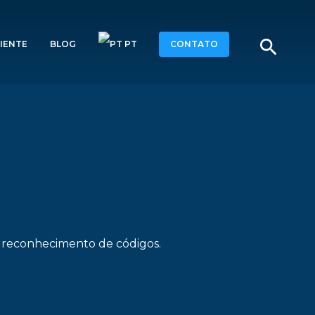
search
IENTE
BLOG
PT
CONTATO
 e reconhecimento de códigos.