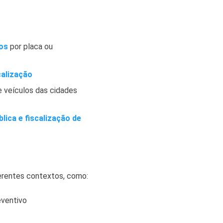
los
por placa ou
calização
 veículos das cidades
lica e fiscalização de
erentes contextos, como:
eventivo