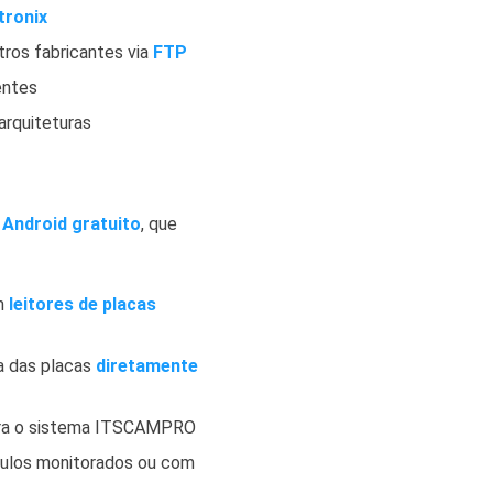
tronix
ros fabricantes via
FTP
entes
arquiteturas
o Android gratuito
, que
m
leitores de placas
a das placas
diretamente
ara o sistema ITSCAMPRO
culos monitorados ou com