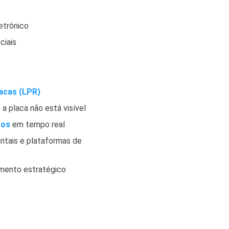
etrônico
ciais
acas (LPR)
a placa não está visível
ros
em tempo real
tais e plataformas de
amento estratégico