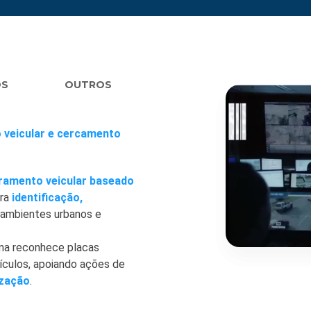
OS
OUTROS
 veicular e cercamento
ramento veicular baseado
ara
identificação,
ambientes urbanos e
ema reconhece placas
eículos, apoiando ações de
ização
.