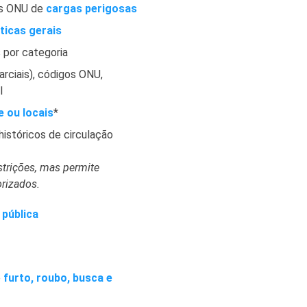
os ONU de
cargas perigosas
ticas gerais
 por categoria
rciais), códigos ONU,
l
e ou locais
*
históricos de circulação
strições, mas permite
rizados.
 pública
e
furto, roubo, busca e