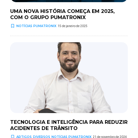
UMA NOVA HISTÓRIA COMEÇA EM 2025,
COM O GRUPO PUMATRONIX
turned_in_not
NOTÍCIAS PUMATRONIX
15 de janeiro de 2025
TECNOLOGIA E INTELIGÊNCIA PARA REDUZIR
ACIDENTES DE TRÂNSITO
turned_in_not
ARTIGOS
DIVERSOS
NOTÍCIAS PUMATRONIX
21 de novembro de 2024