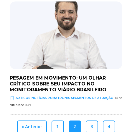
PESAGEM EM MOVIMENTO: UM OLHAR
CRÍTICO SOBRE SEU IMPACTO NO
MONITORAMENTO VIÁRIO BRASILEIRO
turned_in_not
ARTIGOS
NOTÍCIAS PUMATRONIX
SEGMENTOS DE ATUAÇÃO
15 de
outubro de 2024
« Anterior
1
2
3
4