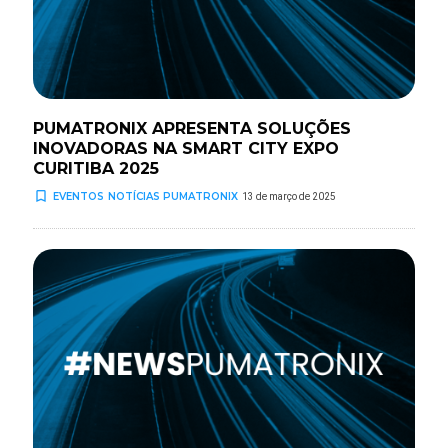
PUMATRONIX APRESENTA SOLUÇÕES
INOVADORAS NA SMART CITY EXPO
CURITIBA 2025
turned_in_not
EVENTOS
NOTÍCIAS PUMATRONIX
13 de março de 2025