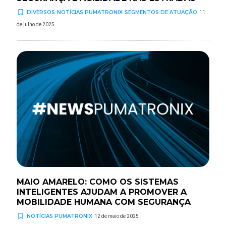
turned_in_not
DIVERSOS
NOTÍCIAS PUMATRONIX
SEGMENTOS DE ATUAÇÃO
11
de julho de 2025
MAIO AMARELO: COMO OS SISTEMAS
INTELIGENTES AJUDAM A PROMOVER A
MOBILIDADE HUMANA COM SEGURANÇA
turned_in_not
NOTÍCIAS PUMATRONIX
12 de maio de 2025