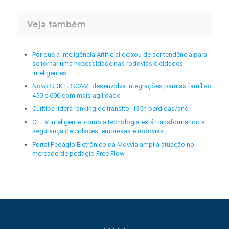
Veja também
Por que a Inteligência Artificial deixou de ser tendência para
se tornar uma necessidade nas rodovias e cidades
inteligentes
Novo SDK ITSCAM: desenvolva integrações para as famílias
450 e 600 com mais agilidade
Curitiba lidera ranking de trânsito: 135h perdidas/ano
CFTV inteligente: como a tecnologia está transformando a
segurança de cidades, empresas e rodovias
Portal Pedágio Eletrônico da Movvia amplia atuação no
mercado de pedágio Free Flow