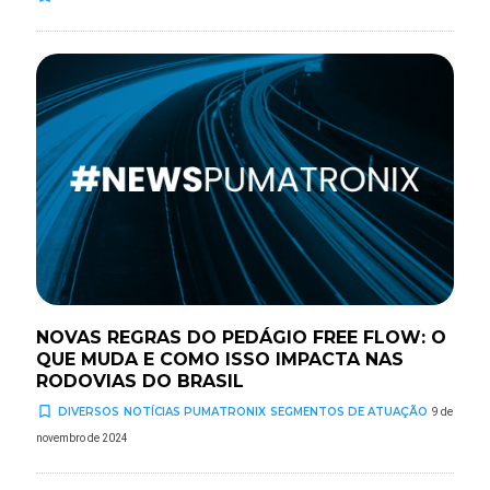
NOVAS REGRAS DO PEDÁGIO FREE FLOW: O
QUE MUDA E COMO ISSO IMPACTA NAS
RODOVIAS DO BRASIL
turned_in_not
DIVERSOS
NOTÍCIAS PUMATRONIX
SEGMENTOS DE ATUAÇÃO
9 de
novembro de 2024