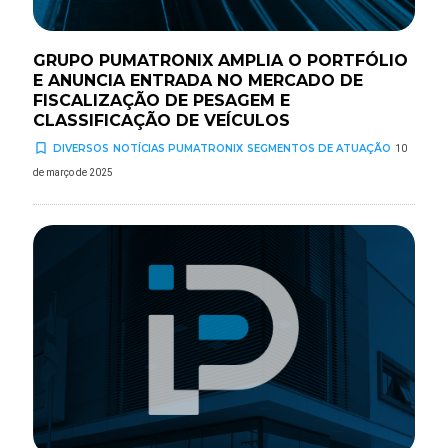
GRUPO PUMATRONIX AMPLIA O PORTFÓLIO
E ANUNCIA ENTRADA NO MERCADO DE
FISCALIZAÇÃO DE PESAGEM E
CLASSIFICAÇÃO DE VEÍCULOS
turned_in_not
DIVERSOS
NOTÍCIAS PUMATRONIX
SEGMENTOS DE ATUAÇÃO
10
de março de 2025