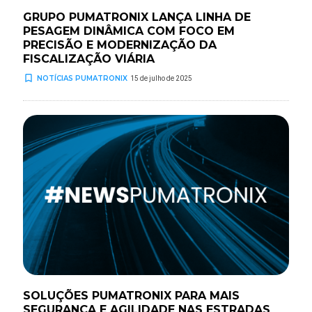
GRUPO PUMATRONIX LANÇA LINHA DE
PESAGEM DINÂMICA COM FOCO EM
PRECISÃO E MODERNIZAÇÃO DA
FISCALIZAÇÃO VIÁRIA
turned_in_not
NOTÍCIAS PUMATRONIX
15 de julho de 2025
SOLUÇÕES PUMATRONIX PARA MAIS
SEGURANÇA E AGILIDADE NAS ESTRADAS