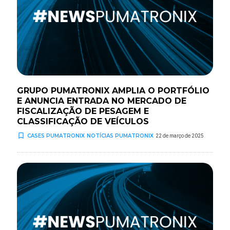
GRUPO PUMATRONIX AMPLIA O PORTFÓLIO
E ANUNCIA ENTRADA NO MERCADO DE
FISCALIZAÇÃO DE PESAGEM E
CLASSIFICAÇÃO DE VEÍCULOS
turned_in_not
CASES PUMATRONIX
NOTÍCIAS PUMATRONIX
22 de março de 2025