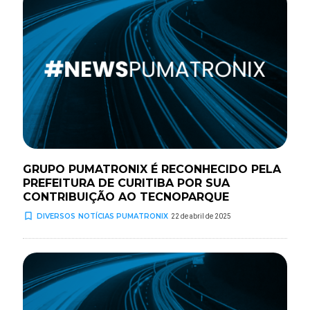
GRUPO PUMATRONIX É RECONHECIDO PELA
PREFEITURA DE CURITIBA POR SUA
CONTRIBUIÇÃO AO TECNOPARQUE
turned_in_not
DIVERSOS
NOTÍCIAS PUMATRONIX
22 de abril de 2025