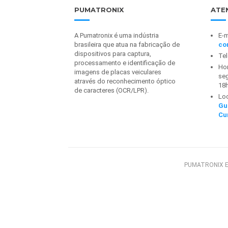
PUMATRONIX
ATE
A Pumatronix é uma indústria
E-m
brasileira que atua na fabricação de
co
dispositivos para captura,
Te
processamento e identificação de
Hor
imagens de placas veiculares
seg
através do reconhecimento óptico
18
de caracteres (OCR/LPR).
Lo
Gu
Cu
PUMATRONIX E