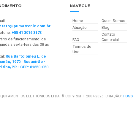
NDIMENTO
NAVEGUE
ail:
Home
Quem Somos
ntato@pumatronix.com.br
Atuação
Blog
lefone:
+55 41 3016 3173
Contato
ário de funcionamento: de
FAQ
Comercial
unda a sexta-feira das 08 às
Termos de
h
Uso
cal:
Rua Bartolomeu L. de
smão, 1970 . Boqueirão -
ritiba/PR - CEP: 81650-050
QUIPAMENTOS ELETRÔNICOS LTDA. © COPYRIGHT 2007-2026. CRIAÇÃO:
TOSS