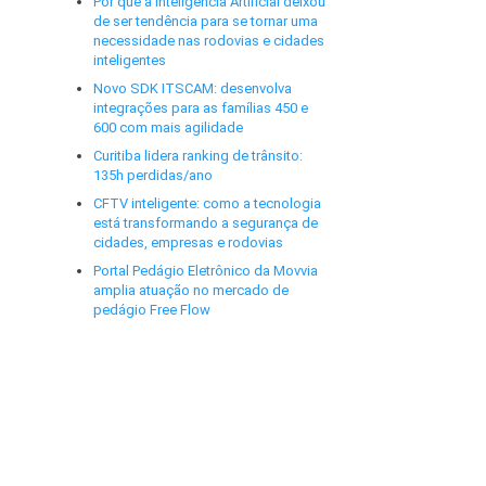
Por que a Inteligência Artificial deixou
de ser tendência para se tornar uma
necessidade nas rodovias e cidades
inteligentes
Novo SDK ITSCAM: desenvolva
integrações para as famílias 450 e
600 com mais agilidade
Curitiba lidera ranking de trânsito:
135h perdidas/ano
CFTV inteligente: como a tecnologia
está transformando a segurança de
cidades, empresas e rodovias
Portal Pedágio Eletrônico da Movvia
amplia atuação no mercado de
pedágio Free Flow