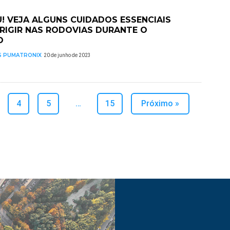
U! VEJA ALGUNS CUIDADOS ESSENCIAIS
IRIGIR NAS RODOVIAS DURANTE O
O
S PUMATRONIX
20 de junho de 2023
4
5
…
15
Próximo »