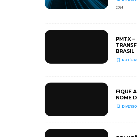
2024
PMTX –
TRANSF
BRASIL
turned_in_not
NOTÍCIA
FIQUE 
NOME D
turned_in_not
DIVERSO