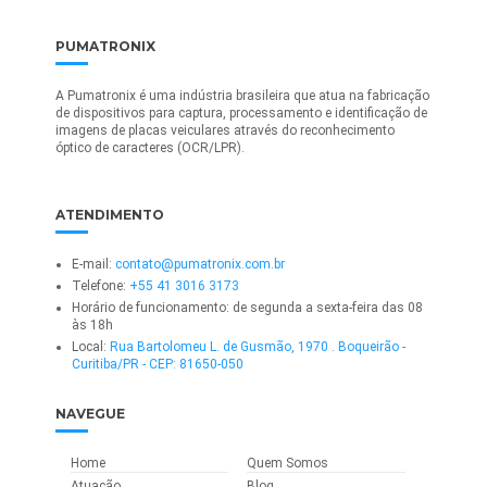
PUMATRONIX
A Pumatronix é uma indústria brasileira que atua na fabricação
de dispositivos para captura, processamento e identificação de
imagens de placas veiculares através do reconhecimento
óptico de caracteres (OCR/LPR).
ATENDIMENTO
E-mail:
contato@pumatronix.com.br
Telefone:
+55 41 3016 3173
Horário de funcionamento: de segunda a sexta-feira das 08
às 18h
Local:
Rua Bartolomeu L. de Gusmão, 1970 . Boqueirão -
Curitiba/PR - CEP: 81650-050
NAVEGUE
Home
Quem Somos
Atuação
Blog