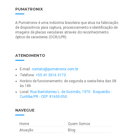
PUMATRONIX
A Pumatronix é uma indústria brasileira que atua na fabricação
de dispositivos para captura, processamento e identificação de
imagens de placas veiculares através do reconhecimento
óptico de caracteres (OCR/LPR).
ATENDIMENTO
E-mail:
contato@pumatronix.com.br
Telefone:
+55 41 3016 3173
Horário de funcionamento: de segunda a sexta-feira das 08
às 18h
Local:
Rua Bartolomeu L. de Gusmão, 1970 . Boqueirão -
Curitiba/PR - CEP: 81650-050
NAVEGUE
Home
Quem Somos
Atuação
Blog