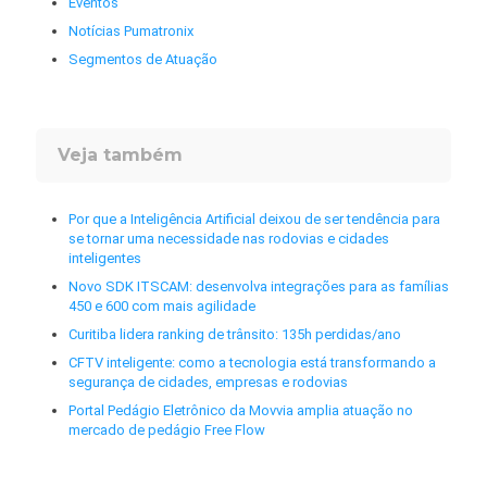
Eventos
Notícias Pumatronix
Segmentos de Atuação
Veja também
Por que a Inteligência Artificial deixou de ser tendência para
se tornar uma necessidade nas rodovias e cidades
inteligentes
Novo SDK ITSCAM: desenvolva integrações para as famílias
450 e 600 com mais agilidade
Curitiba lidera ranking de trânsito: 135h perdidas/ano
CFTV inteligente: como a tecnologia está transformando a
segurança de cidades, empresas e rodovias
Portal Pedágio Eletrônico da Movvia amplia atuação no
mercado de pedágio Free Flow