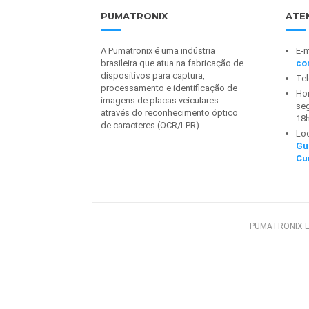
PUMATRONIX
ATE
A Pumatronix é uma indústria
E-m
brasileira que atua na fabricação de
co
dispositivos para captura,
Te
processamento e identificação de
Hor
imagens de placas veiculares
seg
através do reconhecimento óptico
18
de caracteres (OCR/LPR).
Lo
Gu
Cu
PUMATRONIX E