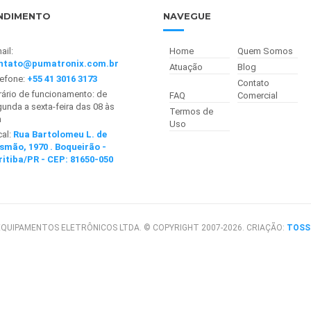
NDIMENTO
NAVEGUE
ail:
Home
Quem Somos
ntato@pumatronix.com.br
Atuação
Blog
lefone:
+55 41 3016 3173
Contato
ário de funcionamento: de
FAQ
Comercial
unda a sexta-feira das 08 às
Termos de
h
Uso
cal:
Rua Bartolomeu L. de
smão, 1970 . Boqueirão -
ritiba/PR - CEP: 81650-050
QUIPAMENTOS ELETRÔNICOS LTDA. © COPYRIGHT 2007-2026. CRIAÇÃO:
TOSS