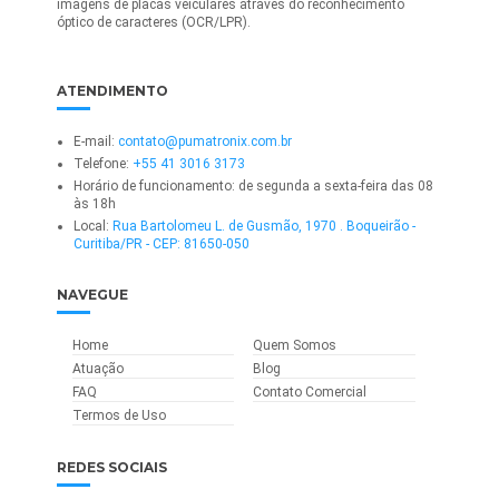
imagens de placas veiculares através do reconhecimento
óptico de caracteres (OCR/LPR).
ATENDIMENTO
E-mail:
contato@pumatronix.com.br
Telefone:
+55 41 3016 3173
Horário de funcionamento: de segunda a sexta-feira das 08
às 18h
Local:
Rua Bartolomeu L. de Gusmão, 1970 . Boqueirão -
Curitiba/PR - CEP: 81650-050
NAVEGUE
Home
Quem Somos
Atuação
Blog
FAQ
Contato Comercial
Termos de Uso
REDES SOCIAIS