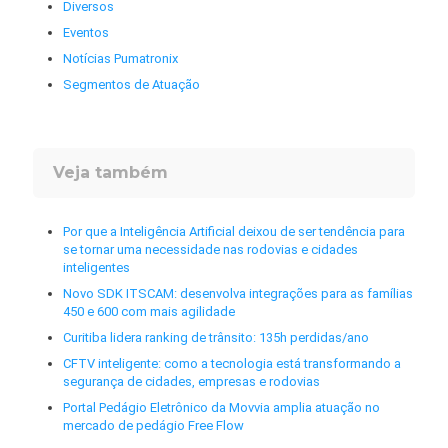
Diversos
Eventos
Notícias Pumatronix
Segmentos de Atuação
Veja também
Por que a Inteligência Artificial deixou de ser tendência para
se tornar uma necessidade nas rodovias e cidades
inteligentes
Novo SDK ITSCAM: desenvolva integrações para as famílias
450 e 600 com mais agilidade
Curitiba lidera ranking de trânsito: 135h perdidas/ano
CFTV inteligente: como a tecnologia está transformando a
segurança de cidades, empresas e rodovias
Portal Pedágio Eletrônico da Movvia amplia atuação no
mercado de pedágio Free Flow