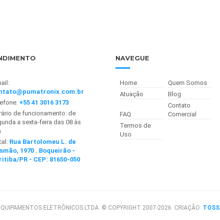
NDIMENTO
NAVEGUE
ail:
Home
Quem Somos
ntato@pumatronix.com.br
Atuação
Blog
lefone:
+55 41 3016 3173
Contato
ário de funcionamento: de
FAQ
Comercial
unda a sexta-feira das 08 às
Termos de
h
Uso
cal:
Rua Bartolomeu L. de
smão, 1970 . Boqueirão -
ritiba/PR - CEP: 81650-050
QUIPAMENTOS ELETRÔNICOS LTDA. © COPYRIGHT 2007-2026. CRIAÇÃO:
TOSS