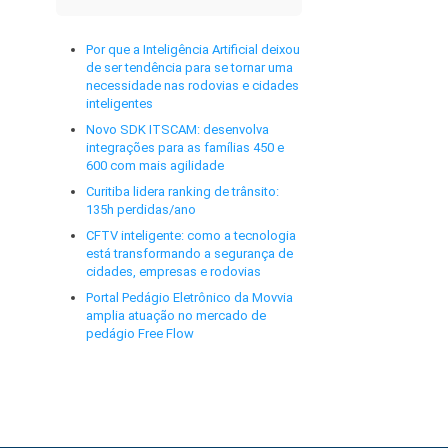
Por que a Inteligência Artificial deixou
de ser tendência para se tornar uma
necessidade nas rodovias e cidades
inteligentes
Novo SDK ITSCAM: desenvolva
integrações para as famílias 450 e
600 com mais agilidade
Curitiba lidera ranking de trânsito:
135h perdidas/ano
CFTV inteligente: como a tecnologia
está transformando a segurança de
cidades, empresas e rodovias
Portal Pedágio Eletrônico da Movvia
amplia atuação no mercado de
pedágio Free Flow