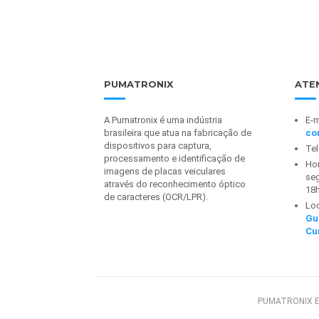
PUMATRONIX
ATE
A Pumatronix é uma indústria
E-m
brasileira que atua na fabricação de
co
dispositivos para captura,
Te
processamento e identificação de
Hor
imagens de placas veiculares
seg
através do reconhecimento óptico
18
de caracteres (OCR/LPR).
Lo
Gu
Cu
PUMATRONIX E