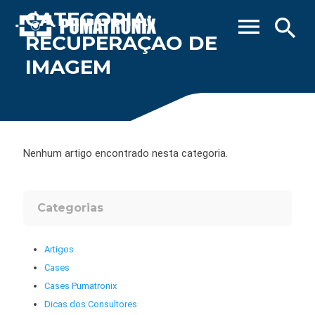
CATEGORIA:
menu
search
RECUPERAÇAO DE
IMAGEM
Nenhum artigo encontrado nesta categoria.
Categorias
Artigos
Cases
Cases Pumatronix
Dicas dos Consultores