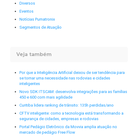
Diversos
Eventos
Notícias Pumatronix
Segmentos de Atuação
Veja também
Por que a Inteligência Artificial deixou de ser tendência para
se tornar uma necessidade nas rodovias e cidades
inteligentes
Novo SDK ITSCAM: desenvolva integrações para as famílias
450 e 600 com mais agilidade
Curitiba lidera ranking de trânsito: 135h perdidas/ano
CFTV inteligente: como a tecnologia está transformando a
segurança de cidades, empresas e rodovias
Portal Pedágio Eletrônico da Movvia amplia atuação no
mercado de pedágio Free Flow