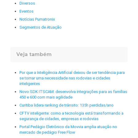
Diversos
Eventos
Notícias Pumatronix
Segmentos de Atuação
Veja também
Por que a Inteligência Artificial deixou de ser tendência para
se tornar uma necessidade nas rodovias e cidades
inteligentes
Novo SDK ITSCAM: desenvolva integrações para as famílias
450 e 600 com mais agilidade
Curitiba lidera ranking de trânsito: 135h perdidas/ano
CFTV inteligente: como a tecnologia está transformando a
segurança de cidades, empresas e rodovias
Portal Pedágio Eletrônico da Movvia amplia atuação no
mercado de pedágio Free Flow