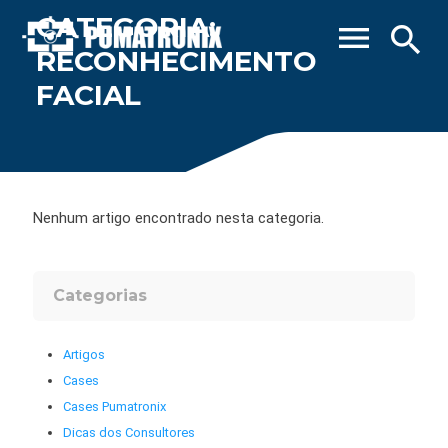
CATEGORIA:
menu
search
RECONHECIMENTO
FACIAL
Nenhum artigo encontrado nesta categoria.
Categorias
Artigos
Cases
Cases Pumatronix
Dicas dos Consultores