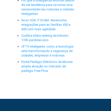
Por que a Inteligência Artificial deixou
de ser tendência para se tornar uma
necessidade nas rodovias e cidades
inteligentes
Novo SDK ITSCAM: desenvolva
integrações para as famílias 450 e
600 com mais agilidade
Curitiba lidera ranking de trânsito:
135h perdidas/ano
CFTV inteligente: como a tecnologia
está transformando a segurança de
cidades, empresas e rodovias
Portal Pedágio Eletrônico da Movvia
amplia atuação no mercado de
pedágio Free Flow