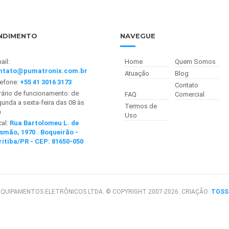
NDIMENTO
NAVEGUE
ail:
Home
Quem Somos
ntato@pumatronix.com.br
Atuação
Blog
lefone:
+55 41 3016 3173
Contato
ário de funcionamento: de
FAQ
Comercial
unda a sexta-feira das 08 às
Termos de
h
Uso
cal:
Rua Bartolomeu L. de
smão, 1970 . Boqueirão -
ritiba/PR - CEP: 81650-050
QUIPAMENTOS ELETRÔNICOS LTDA. © COPYRIGHT 2007-2026. CRIAÇÃO:
TOSS