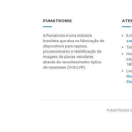
PUMATRONIX
ATE
A Pumatronix é uma indústria
E-m
brasileira que atua na fabricação de
co
dispositivos para captura,
Te
processamento e identificação de
Hor
imagens de placas veiculares
seg
através do reconhecimento óptico
18
de caracteres (OCR/LPR).
Lo
Gu
Cu
PUMATRONIX E