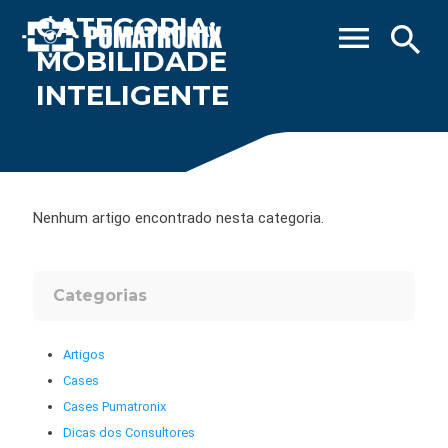
CATEGORIA:
menu
search
MOBILIDADE
INTELIGENTE
Nenhum artigo encontrado nesta categoria.
Categorias
Artigos
Cases
Cases Pumatronix
Dicas dos Consultores