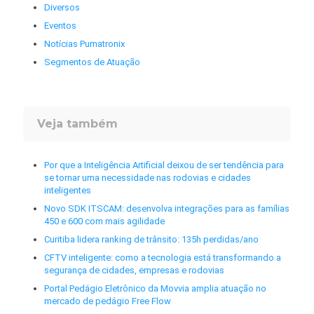
Diversos
Eventos
Notícias Pumatronix
Segmentos de Atuação
Veja também
Por que a Inteligência Artificial deixou de ser tendência para
se tornar uma necessidade nas rodovias e cidades
inteligentes
Novo SDK ITSCAM: desenvolva integrações para as famílias
450 e 600 com mais agilidade
Curitiba lidera ranking de trânsito: 135h perdidas/ano
CFTV inteligente: como a tecnologia está transformando a
segurança de cidades, empresas e rodovias
Portal Pedágio Eletrônico da Movvia amplia atuação no
mercado de pedágio Free Flow