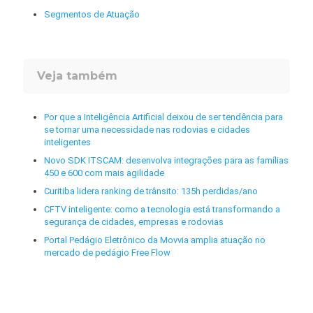
Segmentos de Atuação
Veja também
Por que a Inteligência Artificial deixou de ser tendência para
se tornar uma necessidade nas rodovias e cidades
inteligentes
Novo SDK ITSCAM: desenvolva integrações para as famílias
450 e 600 com mais agilidade
Curitiba lidera ranking de trânsito: 135h perdidas/ano
CFTV inteligente: como a tecnologia está transformando a
segurança de cidades, empresas e rodovias
Portal Pedágio Eletrônico da Movvia amplia atuação no
mercado de pedágio Free Flow