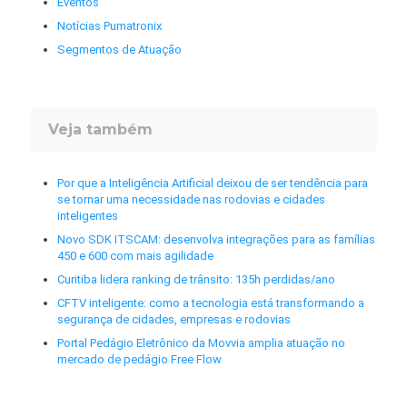
Eventos
Notícias Pumatronix
Segmentos de Atuação
Veja também
Por que a Inteligência Artificial deixou de ser tendência para
se tornar uma necessidade nas rodovias e cidades
inteligentes
Novo SDK ITSCAM: desenvolva integrações para as famílias
450 e 600 com mais agilidade
Curitiba lidera ranking de trânsito: 135h perdidas/ano
CFTV inteligente: como a tecnologia está transformando a
segurança de cidades, empresas e rodovias
Portal Pedágio Eletrônico da Movvia amplia atuação no
mercado de pedágio Free Flow