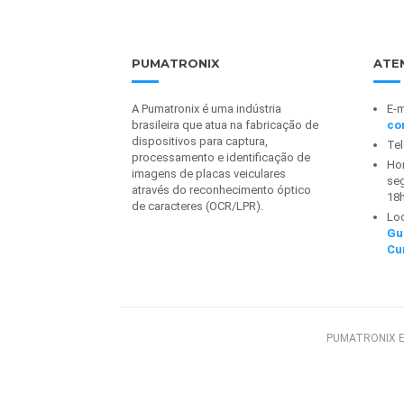
PUMATRONIX
ATE
A Pumatronix é uma indústria
E-m
brasileira que atua na fabricação de
co
dispositivos para captura,
Te
processamento e identificação de
Hor
imagens de placas veiculares
seg
através do reconhecimento óptico
18
de caracteres (OCR/LPR).
Lo
Gu
Cu
PUMATRONIX E