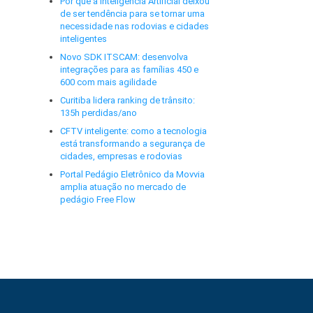
Por que a Inteligência Artificial deixou
de ser tendência para se tornar uma
necessidade nas rodovias e cidades
inteligentes
Novo SDK ITSCAM: desenvolva
integrações para as famílias 450 e
600 com mais agilidade
Curitiba lidera ranking de trânsito:
135h perdidas/ano
CFTV inteligente: como a tecnologia
está transformando a segurança de
cidades, empresas e rodovias
Portal Pedágio Eletrônico da Movvia
amplia atuação no mercado de
pedágio Free Flow