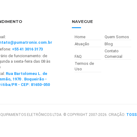
NDIMENTO
NAVEGUE
ail:
Home
Quem Somos
ntato@pumatronix.com.br
Atuação
Blog
lefone:
+55 41 3016 3173
Contato
ário de funcionamento: de
FAQ
Comercial
unda a sexta-feira das 08 às
Termos de
h
Uso
cal:
Rua Bartolomeu L. de
smão, 1970 . Boqueirão -
ritiba/PR - CEP: 81650-050
QUIPAMENTOS ELETRÔNICOS LTDA. © COPYRIGHT 2007-2026. CRIAÇÃO:
TOSS