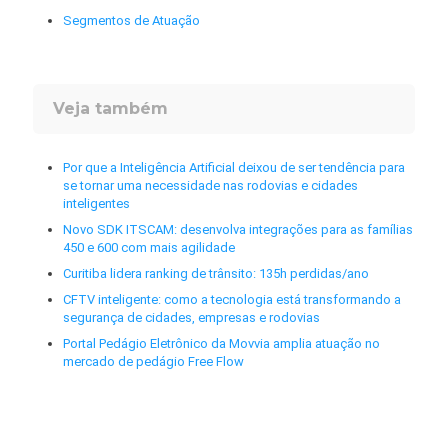
Segmentos de Atuação
Veja também
Por que a Inteligência Artificial deixou de ser tendência para
se tornar uma necessidade nas rodovias e cidades
inteligentes
Novo SDK ITSCAM: desenvolva integrações para as famílias
450 e 600 com mais agilidade
Curitiba lidera ranking de trânsito: 135h perdidas/ano
CFTV inteligente: como a tecnologia está transformando a
segurança de cidades, empresas e rodovias
Portal Pedágio Eletrônico da Movvia amplia atuação no
mercado de pedágio Free Flow