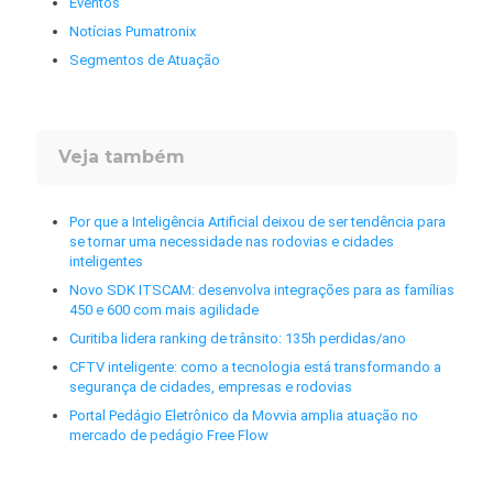
Eventos
Notícias Pumatronix
Segmentos de Atuação
Veja também
Por que a Inteligência Artificial deixou de ser tendência para
se tornar uma necessidade nas rodovias e cidades
inteligentes
Novo SDK ITSCAM: desenvolva integrações para as famílias
450 e 600 com mais agilidade
Curitiba lidera ranking de trânsito: 135h perdidas/ano
CFTV inteligente: como a tecnologia está transformando a
segurança de cidades, empresas e rodovias
Portal Pedágio Eletrônico da Movvia amplia atuação no
mercado de pedágio Free Flow