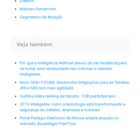
Eventos
Notícias Pumatronix
Segmentos de Atuação
Veja também
Por que a Inteligência Artificial deixou de ser tendência para
se tornar uma necessidade nas rodovias e cidades
inteligentes
Novo SDK ITSCAM: desenvolva integrações para as famílias
450 e 600 com mais agilidade
Curitiba lidera ranking de trânsito: 135h perdidas/ano
CFTV inteligente: como a tecnologia está transformando a
segurança de cidades, empresas e rodovias
Portal Pedágio Eletrônico da Movvia amplia atuação no
mercado de pedágio Free Flow