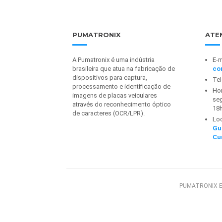
PUMATRONIX
ATE
A Pumatronix é uma indústria
E-m
brasileira que atua na fabricação de
co
dispositivos para captura,
Te
processamento e identificação de
Hor
imagens de placas veiculares
seg
através do reconhecimento óptico
18
de caracteres (OCR/LPR).
Lo
Gu
Cu
PUMATRONIX E