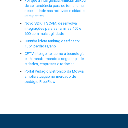
Por que a Inteligência Artificial deixou
de ser tendência para se tornar uma
necessidade nas rodovias e cidades
inteligentes
Novo SDK ITSCAM: desenvolva
integrações para as famílias 450 e
600 com mais agilidade
Curitiba lidera ranking de trânsito:
135h perdidas/ano
CFTV inteligente: como a tecnologia
está transformando a segurança de
cidades, empresas e rodovias
Portal Pedágio Eletrônico da Movvia
amplia atuação no mercado de
pedágio Free Flow