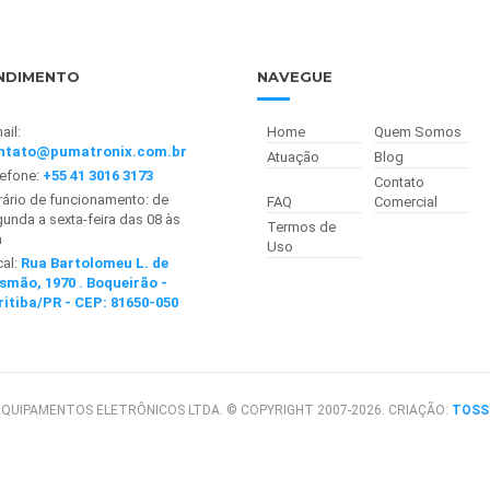
NDIMENTO
NAVEGUE
ail:
Home
Quem Somos
ntato@pumatronix.com.br
Atuação
Blog
lefone:
+55 41 3016 3173
Contato
ário de funcionamento: de
FAQ
Comercial
unda a sexta-feira das 08 às
Termos de
h
Uso
cal:
Rua Bartolomeu L. de
smão, 1970 . Boqueirão -
ritiba/PR - CEP: 81650-050
QUIPAMENTOS ELETRÔNICOS LTDA. © COPYRIGHT 2007-2026. CRIAÇÃO:
TOSS