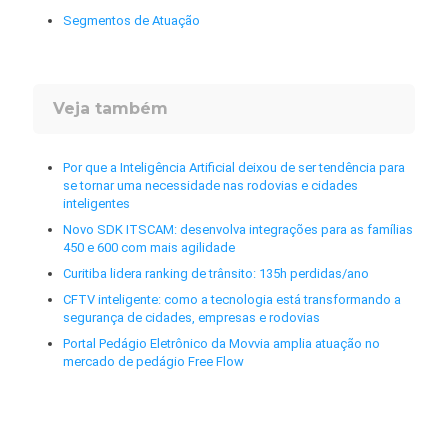
Segmentos de Atuação
Veja também
Por que a Inteligência Artificial deixou de ser tendência para
se tornar uma necessidade nas rodovias e cidades
inteligentes
Novo SDK ITSCAM: desenvolva integrações para as famílias
450 e 600 com mais agilidade
Curitiba lidera ranking de trânsito: 135h perdidas/ano
CFTV inteligente: como a tecnologia está transformando a
segurança de cidades, empresas e rodovias
Portal Pedágio Eletrônico da Movvia amplia atuação no
mercado de pedágio Free Flow