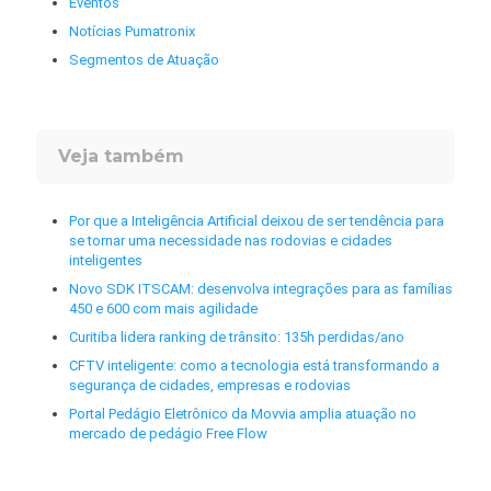
Eventos
Notícias Pumatronix
Segmentos de Atuação
Veja também
Por que a Inteligência Artificial deixou de ser tendência para
se tornar uma necessidade nas rodovias e cidades
inteligentes
Novo SDK ITSCAM: desenvolva integrações para as famílias
450 e 600 com mais agilidade
Curitiba lidera ranking de trânsito: 135h perdidas/ano
CFTV inteligente: como a tecnologia está transformando a
segurança de cidades, empresas e rodovias
Portal Pedágio Eletrônico da Movvia amplia atuação no
mercado de pedágio Free Flow