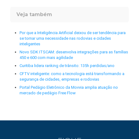
Veja também
Por que a Inteligência Artificial deixou de ser tendência para
se tornar uma necessidade nas rodovias e cidades
inteligentes
Novo SDK ITSCAM: desenvolva integrações para as famílias
450 e 600 com mais agilidade
Curitiba lidera ranking de trânsito: 135h perdidas/ano
CFTV inteligente: como a tecnologia está transformando a
segurança de cidades, empresas e rodovias
Portal Pedágio Eletrônico da Movvia amplia atuação no
mercado de pedágio Free Flow