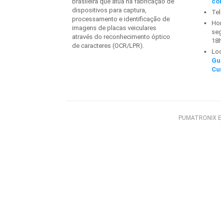
brasileira que atua na fabricação de
co
dispositivos para captura,
Te
processamento e identificação de
Hor
imagens de placas veiculares
seg
através do reconhecimento óptico
18
de caracteres (OCR/LPR).
Lo
Gu
Cu
PUMATRONIX E