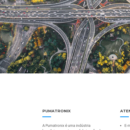
PUMATRONIX
ATE
A Pumatronix é uma indústria
E-m