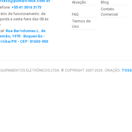
ntato@pumatronix.com.br
Atuação
Blog
lefone:
+55 41 3016 3173
Contato
ário de funcionamento: de
FAQ
Comercial
unda a sexta-feira das 08 às
Termos de
h
Uso
cal:
Rua Bartolomeu L. de
smão, 1970 . Boqueirão -
ritiba/PR - CEP: 81650-050
QUIPAMENTOS ELETRÔNICOS LTDA. © COPYRIGHT 2007-2026. CRIAÇÃO:
TOSS