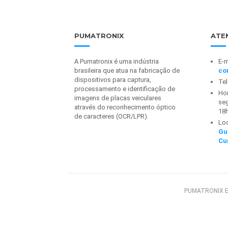
PUMATRONIX
ATE
A Pumatronix é uma indústria
E-m
brasileira que atua na fabricação de
co
dispositivos para captura,
Te
processamento e identificação de
Hor
imagens de placas veiculares
seg
através do reconhecimento óptico
18
de caracteres (OCR/LPR).
Lo
Gu
Cu
PUMATRONIX E