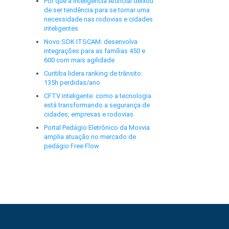
Por que a Inteligência Artificial deixou
de ser tendência para se tornar uma
necessidade nas rodovias e cidades
inteligentes
Novo SDK ITSCAM: desenvolva
integrações para as famílias 450 e
600 com mais agilidade
Curitiba lidera ranking de trânsito:
135h perdidas/ano
CFTV inteligente: como a tecnologia
está transformando a segurança de
cidades, empresas e rodovias
Portal Pedágio Eletrônico da Movvia
amplia atuação no mercado de
pedágio Free Flow