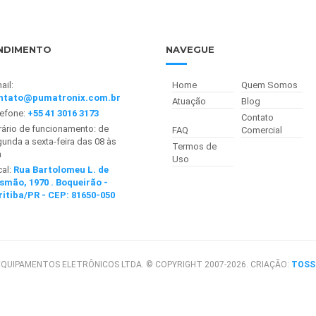
NDIMENTO
NAVEGUE
ail:
Home
Quem Somos
ntato@pumatronix.com.br
Atuação
Blog
lefone:
+55 41 3016 3173
Contato
ário de funcionamento: de
FAQ
Comercial
unda a sexta-feira das 08 às
Termos de
h
Uso
cal:
Rua Bartolomeu L. de
smão, 1970 . Boqueirão -
ritiba/PR - CEP: 81650-050
QUIPAMENTOS ELETRÔNICOS LTDA. © COPYRIGHT 2007-2026. CRIAÇÃO:
TOSS