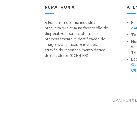
PUMATRONIX
ATE
A Pumatronix é uma indústria
E-m
brasileira que atua na fabricação de
co
dispositivos para captura,
Te
processamento e identificação de
Hor
imagens de placas veiculares
seg
através do reconhecimento óptico
18
de caracteres (OCR/LPR).
Lo
Gu
Cu
PUMATRONIX E