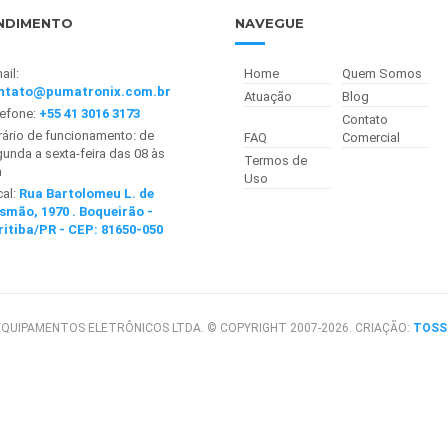
NDIMENTO
NAVEGUE
ail:
Home
Quem Somos
ntato@pumatronix.com.br
Atuação
Blog
lefone:
+55 41 3016 3173
Contato
ário de funcionamento: de
FAQ
Comercial
unda a sexta-feira das 08 às
Termos de
h
Uso
cal:
Rua Bartolomeu L. de
smão, 1970 . Boqueirão -
ritiba/PR - CEP: 81650-050
QUIPAMENTOS ELETRÔNICOS LTDA. © COPYRIGHT 2007-2026. CRIAÇÃO:
TOSS