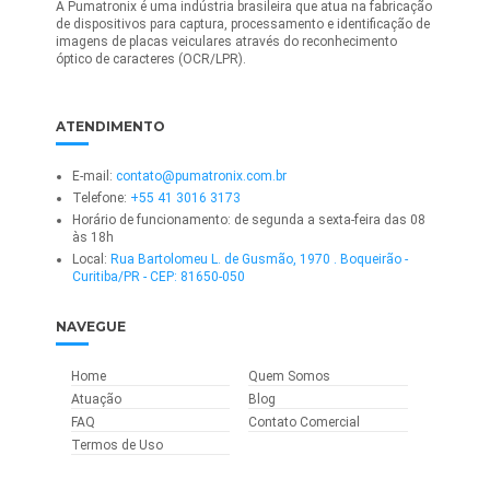
A Pumatronix é uma indústria brasileira que atua na fabricação
de dispositivos para captura, processamento e identificação de
imagens de placas veiculares através do reconhecimento
óptico de caracteres (OCR/LPR).
ATENDIMENTO
E-mail:
contato@pumatronix.com.br
Telefone:
+55 41 3016 3173
Horário de funcionamento: de segunda a sexta-feira das 08
às 18h
Local:
Rua Bartolomeu L. de Gusmão, 1970 . Boqueirão -
Curitiba/PR - CEP: 81650-050
NAVEGUE
Home
Quem Somos
Atuação
Blog
FAQ
Contato Comercial
Termos de Uso