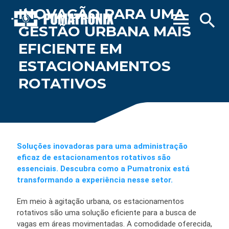
INOVAÇÃO PARA UMA
menu
search
GESTÃO URBANA MAIS
EFICIENTE EM
ESTACIONAMENTOS
ROTATIVOS
Soluções inovadoras para uma administração
eficaz de estacionamentos rotativos são
essenciais. Descubra como a Pumatronix está
transformando a experiência nesse setor.
Em meio à agitação urbana, os estacionamentos
rotativos são uma solução eficiente para a busca de
vagas em áreas movimentadas. A comodidade oferecida,