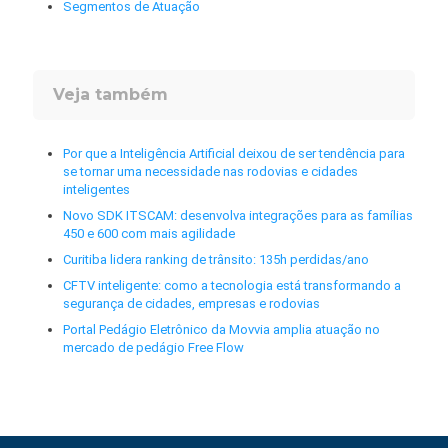
Segmentos de Atuação
Veja também
Por que a Inteligência Artificial deixou de ser tendência para
se tornar uma necessidade nas rodovias e cidades
inteligentes
Novo SDK ITSCAM: desenvolva integrações para as famílias
450 e 600 com mais agilidade
Curitiba lidera ranking de trânsito: 135h perdidas/ano
CFTV inteligente: como a tecnologia está transformando a
segurança de cidades, empresas e rodovias
Portal Pedágio Eletrônico da Movvia amplia atuação no
mercado de pedágio Free Flow