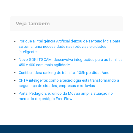
Veja também
Por que a Inteligência Artificial deixou de ser tendência para
se tornar uma necessidade nas rodovias e cidades
inteligentes
Novo SDK ITSCAM: desenvolva integrações para as famílias
450 e 600 com mais agilidade
Curitiba lidera ranking de trânsito: 135h perdidas/ano
CFTV inteligente: como a tecnologia está transformando a
segurança de cidades, empresas e rodovias
Portal Pedágio Eletrônico da Movvia amplia atuação no
mercado de pedágio Free Flow