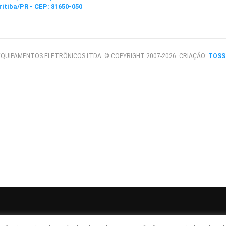
ritiba/PR - CEP: 81650-050
QUIPAMENTOS ELETRÔNICOS LTDA. © COPYRIGHT 2007-2026. CRIAÇÃO:
TOSS