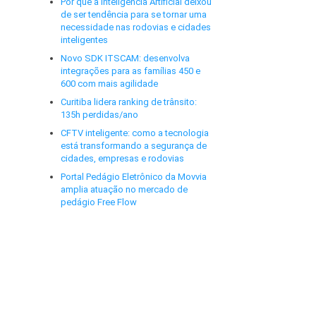
Por que a Inteligência Artificial deixou
de ser tendência para se tornar uma
necessidade nas rodovias e cidades
inteligentes
Novo SDK ITSCAM: desenvolva
integrações para as famílias 450 e
600 com mais agilidade
Curitiba lidera ranking de trânsito:
135h perdidas/ano
CFTV inteligente: como a tecnologia
está transformando a segurança de
cidades, empresas e rodovias
Portal Pedágio Eletrônico da Movvia
amplia atuação no mercado de
pedágio Free Flow