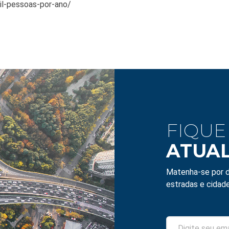
il-pessoas-por-ano/
FIQUE
ATUA
Matenha-se por d
estradas e cidade