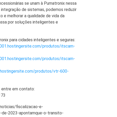
ncessionárias se unam à Pumatronix nessa
 integração de sistemas, podemos reduzir
to e melhorar a qualidade de vida da
assa por soluções inteligentes e
nix para cidades inteligentes e seguras:
001.hostingersite.com/produtos/itscam-
001.hostingersite.com/produtos/itscam-
hostingersite.com/produtos/vtr-600-
 entre em contato:
173
noticias/fiscalizacao-e-
s-de-2023-apontamque-o-transito-