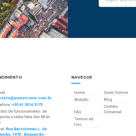
NDIMENTO
NAVEGUE
ail:
Home
Quem Somos
ntato@pumatronix.com.br
Atuação
Blog
lefone:
+55 41 3016 3173
Contato
ário de funcionamento: de
FAQ
Comercial
unda a sexta-feira das 08 às
Termos de
h
Uso
cal:
Rua Bartolomeu L. de
smão, 1970 . Boqueirão -