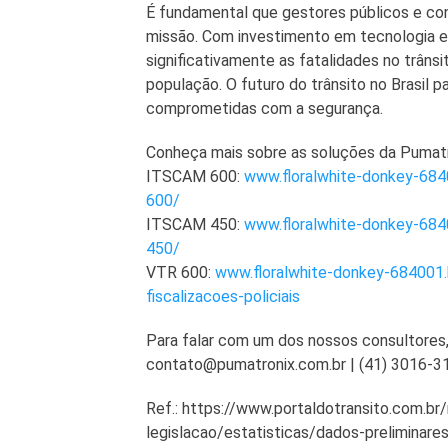
É fundamental que gestores públicos e co
missão. Com investimento em tecnologia e
significativamente as fatalidades no trânsi
população. O futuro do trânsito no Brasil p
comprometidas com a segurança.
Conheça mais sobre as soluções da Pumatro
ITSCAM 600:
www.floralwhite-donkey-684
600/
ITSCAM 450:
www.floralwhite-donkey-684
450/
VTR 600:
www.floralwhite-donkey-684001.
fiscalizacoes-policiais
Para falar com um dos nossos consultores,
contato@pumatronix.com.br | (41) 3016-3
Ref.: https://www.portaldotransito.com.br/
legislacao/estatisticas/dados-preliminare