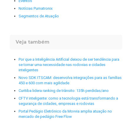
Eventos
Notícias Pumatronix
Segmentos de Atuação
Veja também
Por que a Inteligência Artificial deixou de ser tendência para
se tornar uma necessidade nas rodovias e cidades
inteligentes
Novo SDK ITSCAM: desenvolva integrações para as famílias
450 e 600 com mais agilidade
Curitiba lidera ranking de trânsito: 135h perdidas/ano
CFTV inteligente: como a tecnologia está transformando a
segurança de cidades, empresas e rodovias
Portal Pedágio Eletrônico da Movvia amplia atuação no
mercado de pedágio Free Flow