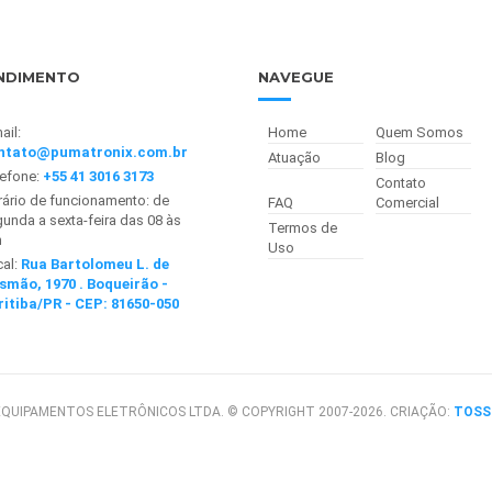
NDIMENTO
NAVEGUE
ail:
Home
Quem Somos
ntato@pumatronix.com.br
Atuação
Blog
lefone:
+55 41 3016 3173
Contato
ário de funcionamento: de
FAQ
Comercial
unda a sexta-feira das 08 às
Termos de
h
Uso
cal:
Rua Bartolomeu L. de
smão, 1970 . Boqueirão -
ritiba/PR - CEP: 81650-050
QUIPAMENTOS ELETRÔNICOS LTDA. © COPYRIGHT 2007-2026. CRIAÇÃO:
TOSS