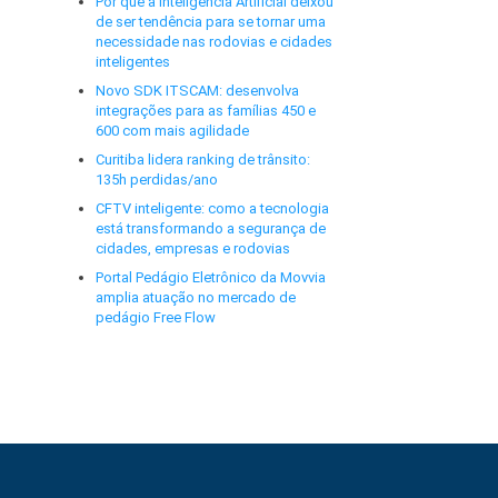
Por que a Inteligência Artificial deixou
de ser tendência para se tornar uma
necessidade nas rodovias e cidades
inteligentes
Novo SDK ITSCAM: desenvolva
integrações para as famílias 450 e
600 com mais agilidade
Curitiba lidera ranking de trânsito:
135h perdidas/ano
CFTV inteligente: como a tecnologia
está transformando a segurança de
cidades, empresas e rodovias
Portal Pedágio Eletrônico da Movvia
amplia atuação no mercado de
pedágio Free Flow