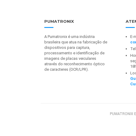
PUMATRONIX
ATE
A Pumatronix é uma indústria
E-m
brasileira que atua na fabricação de
co
dispositivos para captura,
Te
processamento e identificação de
Hor
imagens de placas veiculares
seg
através do reconhecimento óptico
18
de caracteres (OCR/LPR).
Lo
Gu
Cu
PUMATRONIX E