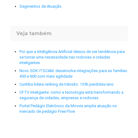
Segmentos de Atuação
Veja também
Por que a Inteligência Artificial deixou de ser tendência para
se tornar uma necessidade nas rodovias e cidades
inteligentes
Novo SDK ITSCAM: desenvolva integrações para as famílias
450 e 600 com mais agilidade
Curitiba lidera ranking de trânsito: 135h perdidas/ano
CFTV inteligente: como a tecnologia está transformando a
segurança de cidades, empresas e rodovias
Portal Pedágio Eletrônico da Movvia amplia atuação no
mercado de pedágio Free Flow