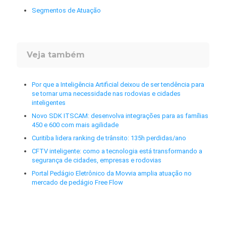
Segmentos de Atuação
Veja também
Por que a Inteligência Artificial deixou de ser tendência para
se tornar uma necessidade nas rodovias e cidades
inteligentes
Novo SDK ITSCAM: desenvolva integrações para as famílias
450 e 600 com mais agilidade
Curitiba lidera ranking de trânsito: 135h perdidas/ano
CFTV inteligente: como a tecnologia está transformando a
segurança de cidades, empresas e rodovias
Portal Pedágio Eletrônico da Movvia amplia atuação no
mercado de pedágio Free Flow