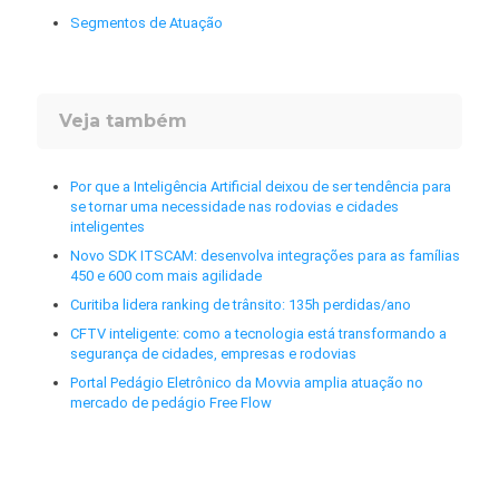
Segmentos de Atuação
Veja também
Por que a Inteligência Artificial deixou de ser tendência para
se tornar uma necessidade nas rodovias e cidades
inteligentes
Novo SDK ITSCAM: desenvolva integrações para as famílias
450 e 600 com mais agilidade
Curitiba lidera ranking de trânsito: 135h perdidas/ano
CFTV inteligente: como a tecnologia está transformando a
segurança de cidades, empresas e rodovias
Portal Pedágio Eletrônico da Movvia amplia atuação no
mercado de pedágio Free Flow