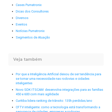
Cases Pumatronix
Dicas dos Consultores
Diversos
Eventos
Notícias Pumatronix
Segmentos de Atuação
Veja também
Por que a Inteligência Artificial deixou de ser tendência para
se tornar uma necessidade nas rodovias e cidades
inteligentes
Novo SDK ITSCAM: desenvolva integrações para as famílias
450 e 600 com mais agilidade
Curitiba lidera ranking de trânsito: 135h perdidas/ano
CFTV inteligente: como a tecnologia está transformando a
segurança de cidades, empresas e rodovias