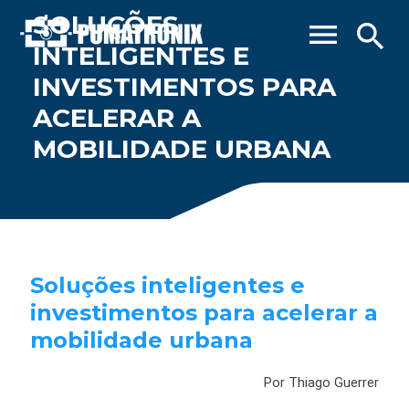
SOLUÇÕES
menu
search
INTELIGENTES E
INVESTIMENTOS PARA
ACELERAR A
MOBILIDADE URBANA
Soluções inteligentes e
investimentos para acelerar a
mobilidade urbana
Por Thiago Guerrer