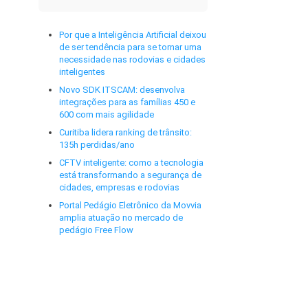
Por que a Inteligência Artificial deixou
de ser tendência para se tornar uma
necessidade nas rodovias e cidades
inteligentes
Novo SDK ITSCAM: desenvolva
integrações para as famílias 450 e
600 com mais agilidade
Curitiba lidera ranking de trânsito:
135h perdidas/ano
CFTV inteligente: como a tecnologia
está transformando a segurança de
cidades, empresas e rodovias
Portal Pedágio Eletrônico da Movvia
amplia atuação no mercado de
pedágio Free Flow