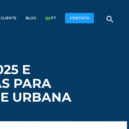
search
 CLIENTE
BLOG
PT
CONTATO
25 E
S PARA
DE URBANA