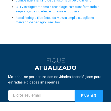
Curitiba lidera ranking de trânsito: 135h perdidas/ano
CFTV inteligente: como a tecnologia está transformando a
segurança de cidades, empresas e rodovias
Portal Pedágio Eletrônico da Movvia amplia atuação no
mercado de pedágio Free Flow
FIQUE
ATUALIZADO
Matenha-se por dentro das novidades tecnológicas para
estradas e cidades inteligentes.