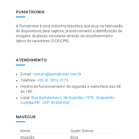
PUMATRONIX
A Pumatronix é uma indústria brasileira que atua na fabricação
de dispositivos para captura, processamento e identificação de
imagens de placas veiculares através do reconhecimento
óptico de caracteres (OCR/LPR).
ATENDIMENTO
E-mail:
contato@pumatronix.com.br
Telefone:
+55 41 3016 3173
Horário de funcionamento: de segunda a sexta-feira das 08
às 18h
Local:
Rua Bartolomeu L. de Gusmão, 1970 . Boqueirão -
Curitiba/PR - CEP: 81650-050
NAVEGUE
Home
Quem Somos
Atuação
Blog