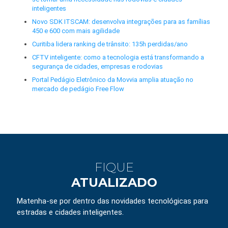
inteligentes
Novo SDK ITSCAM: desenvolva integrações para as famílias
450 e 600 com mais agilidade
Curitiba lidera ranking de trânsito: 135h perdidas/ano
CFTV inteligente: como a tecnologia está transformando a
segurança de cidades, empresas e rodovias
Portal Pedágio Eletrônico da Movvia amplia atuação no
mercado de pedágio Free Flow
FIQUE
ATUALIZADO
Matenha-se por dentro das novidades tecnológicas para
estradas e cidades inteligentes.