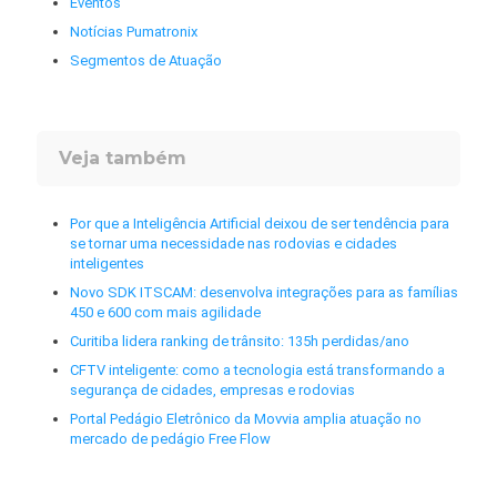
Eventos
Notícias Pumatronix
Segmentos de Atuação
Veja também
Por que a Inteligência Artificial deixou de ser tendência para
se tornar uma necessidade nas rodovias e cidades
inteligentes
Novo SDK ITSCAM: desenvolva integrações para as famílias
450 e 600 com mais agilidade
Curitiba lidera ranking de trânsito: 135h perdidas/ano
CFTV inteligente: como a tecnologia está transformando a
segurança de cidades, empresas e rodovias
Portal Pedágio Eletrônico da Movvia amplia atuação no
mercado de pedágio Free Flow